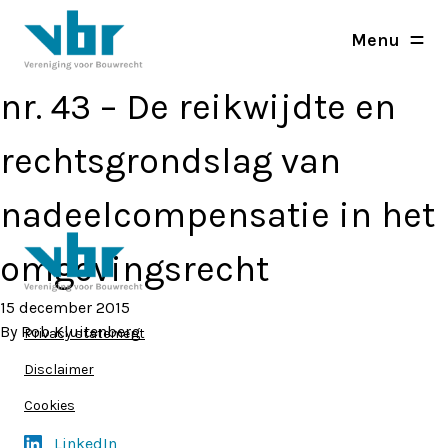
Menu
nr. 43 – De reikwijdte en
rechtsgrondslag van
nadeelcompensatie in het
omgevingsrecht
15 december 2015
By
Rob Kluitenberg
Privacy statement
Disclaimer
Cookies
LinkedIn