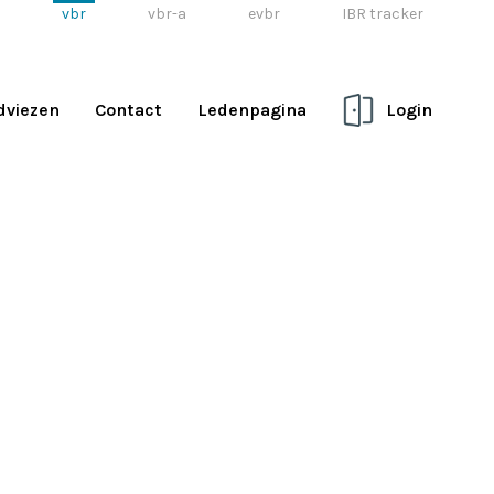
vbr
vbr-a
evbr
IBR tracker
dviezen
Contact
Ledenpagina
Login