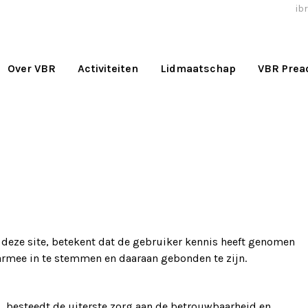
ibr
Over VBR
Activiteiten
Lidmaatschap
VBR Prea
n deze site, betekent dat de gebruiker kennis heeft genomen
armee in te stemmen en daaraan gebonden te zijn.
, besteedt de uiterste zorg aan de betrouwbaarheid en